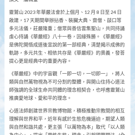
靈鷲山 2023 年華嚴法會於上個月、12 月 8 日至 24 日
啟建，17 天期間舉辦拈香、裝臟大典、齋僧、燄口等
多元法儀，莊嚴隆重；僧眾與善信雲集聖山，共同持誦
虔心持誦《華嚴經》八十一卷，因緣殊勝。《華嚴經》
是佛陀開悟成道後宣說的第一部經典，清楚揭示成佛的
軌跡，多元共生、相依共存是《華嚴經》的奧義，發菩
提心更是經典中的重要內容。
《華嚴經》中的宇宙觀「一即一切，一切即一」，將人
類與自然萬物視為不可分割的整體，與開山住持心道法
師強調的全球生命共同體的理念相契合，也呼應靈鷲山
推廣愛地球、愛和平的理念。
心道法師創建世界宗教博物館，積極推動宗教間的相互
理解與世界和平，近年有感於生態危機逼迫，期望人類
與自然和諧共處，更主張「以萬物為本」取代「以人類
為中心」，提出「靈性生態」理念，引起國際關注…(全