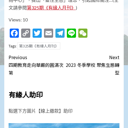
文請參閱
第325期《有緣人月刊》
)
Views: 10
Facebook
Copy
Twitter
Email
Telegram
Line
WeChat
Link
第325期《有緣人月刊》
Tags:
Post
Previous
Next
navigation
四期教育走向華嚴的圓滿次
2023 冬季學校 聚焦生態轉
第
型
有緣人助印
點選下方圖片【線上繳款】助印