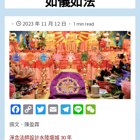
如儀如法
2023 年 11 月 12 日
1 min read
Facebook
Copy
Twitter
Email
Telegram
Line
WeChat
Link
撰文．陳盈霖
淨念法師設計水陸壇城 30 年