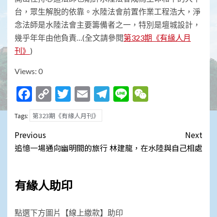
台，眾生解脫的依靠。水陸法會前置作業工程浩大，淨
念法師是水陸法會主要籌備者之一，特別是壇城設計，
幾乎年年由他負責…(全文請參閱
第323期《有緣人月
刊》
)
Views: 0
Facebook
Copy
Twitter
Email
Telegram
Line
WeChat
Link
第323期《有緣人月刊》
Tags:
Post
Previous
Next
navigation
追憶一場通向幽明間的旅行
林建龍，在水陸與自己相處
有緣人助印
點選下方圖片【線上繳款】助印