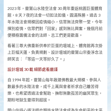
2023 年，靈鷲山水陸空法會 30 周年重返桃園巨蛋體育
館，8 天 7 夜的法會一切如法如儀，圓滿殊勝。過去 3
年水陸法會規模因疫情縮小，信眾無法齊聚一堂，今年
揮別疫情，信眾們對「回家」感到無比興奮，幾個月前
便積極籌備法會的法師、志工們更是歡喜。
看著三尊大佛重新供奉於巨蛋的壇城上、體育館再次掛
上巨幅天篷，負責規劃、設計壇城的靈鷲山宗委淨念法
師笑言：「等這一天等好久了。」
設計壇城 30 載 細節處看嚴謹
自 1994 年起，靈鷲山每年啟建佛教最大規模、參與人
數最多的水陸法會，成千上萬與會者祈求自己離苦得
樂，也希望透過法會幫助、撫慰無數孤苦的幽冥眾生，
期盼地獄生靈得到超拔。
開山住持心道法師也期許水陸法會成為生命和平的大平