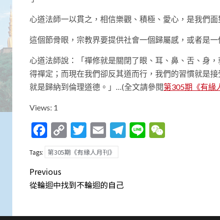
心道法師一以貫之，相信樂觀、積極、愛心，是我們面
這個節骨眼，宗教界要提供社會一個歸屬感，或者是一
心道法師說：「禪修就是關閉了眼、耳、鼻、舌、身，
得禪定；而現在我們卻反其道而行，我們的習慣就是接
就是歸納到倫理道德。」…(全文請參閱
第305期《有緣
Views: 1
Facebook
Copy
Twitter
Email
Telegram
Line
WeCha
Link
第305期《有緣人月刊》
Tags:
Post
Previous
navigation
從輪迴中找到不輪迴的自己