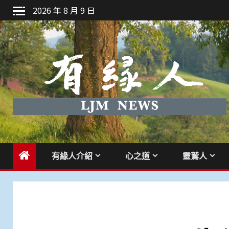
Skip
2026 年 8 月 9 日
to
content
有緣人介紹
心之道
靈鷲人