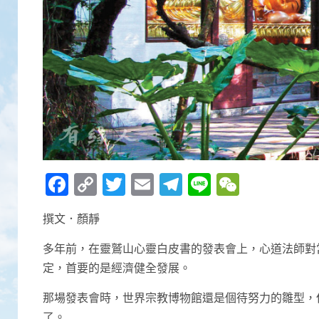
Facebook
Copy
Twitter
Email
Telegram
Line
WeCha
Link
撰文．顏靜
多年前，在靈鷲山心靈白皮書的發表會上，心道法師對
定，首要的是經濟健全發展。
那場發表會時，世界宗教博物館還是個待努力的雛型，
了。