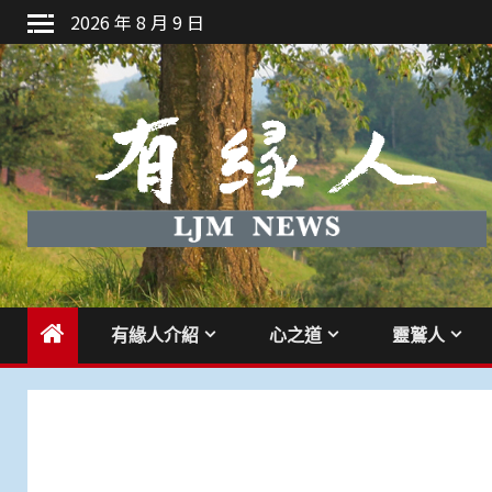
Skip
2026 年 8 月 9 日
to
content
有緣人介紹
心之道
靈鷲人