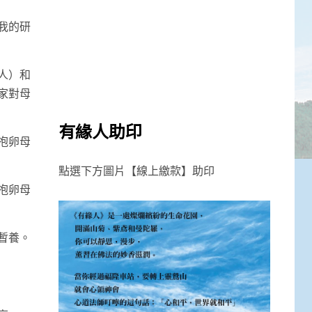
我的研
人）和
家對母
有緣人助印
抱卵母
點選下方圖片【線上繳款】助印
抱卵母
暫養。