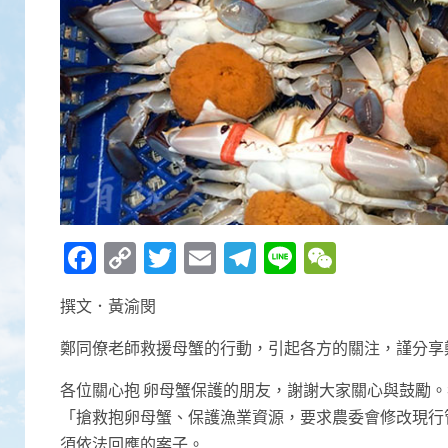
Facebook
Copy
Twitter
Email
Telegram
Line
WeCha
Link
撰文．黃渝閔
鄭同僚老師救援母蟹的行動，引起各方的關注，謹分享
各位關心抱 卵母蟹保護的朋友，謝謝大家關心與鼓勵。我
「搶救抱卵母蟹、保護漁業資源，要求農委會修改現行
須依法回應的案子。