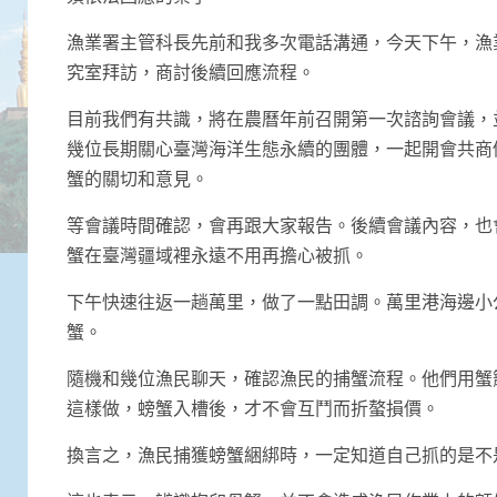
漁業署主管科長先前和我多次電話溝通，今天下午，漁
究室拜訪，商討後續回應流程。
目前我們有共識，將在農曆年前召開第一次諮詢會議，
幾位長期關心臺灣海洋生態永續的團體，一起開會共商
蟹的關切和意見。
等會議時間確認，會再跟大家報告。後續會議內容，也
蟹在臺灣疆域裡永遠不用再擔心被抓。
下午快速往返一趟萬里，做了一點田調。萬里港海邊小
蟹。
隨機和幾位漁民聊天，確認漁民的捕蟹流程。他們用蟹
這樣做，螃蟹入槽後，才不會互鬥而折螯損價。
換言之，漁民捕獲螃蟹綑綁時，一定知道自己抓的是不