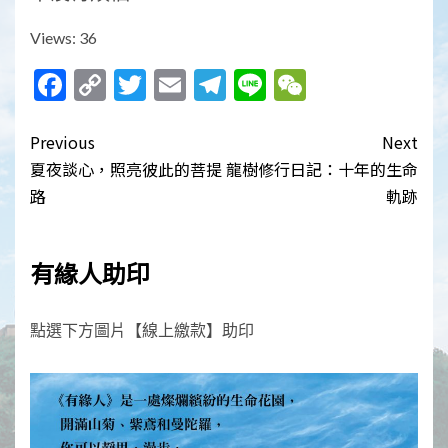
Views: 36
Facebook
Copy
Twitter
Email
Telegram
Line
WeChat
Link
Post
Previous
Next
navigation
夏夜談心，照亮彼此的菩提
龍樹修行日記：十年的生命
路
軌跡
有緣人助印
點選下方圖片【線上繳款】助印