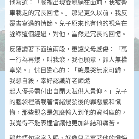
他寫道：「腦裡出現雙親躺在面前，我被警
車載走的冗長回憶。」那是更久以前，我反
覆書寫過的情節。兒子原來也有他的視角在
詮釋這個經過，對他，當然是冗長的回憶。
反覆讀著下面這兩段，更讓父母感傷：「萬
一行為再爆，叫我滾，我也願意，罪人無權
享樂。」怵目驚心的：「總是哭無家可歸，
我想自殺，幸好認識許老師燃
起人優秀需付出自閉天賦供人景仰。」兒子
的腦袋裡滿載著情緒爆發後的罪惡感和懺
悔，那些觀念是怎麼輸入到他的資料庫的，
我覺得不能表達會讓他更加糾結和痛苦。
那些語句字字入眼，好像兒子寫著他的懺悔