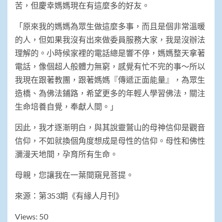
苦，但慶幸媽媽現在有這麼多的好友。
「原來我的媽媽為眾生做這麼多事，而且是個非常溫暖
的人，但如果我沒有出來做委員服務大家，我是沒辦法
理解的。小時候家裡的電話總是響不停，媽媽整天拿著
電話，像個超人般體力無窮，感覺有忙不完的事～所以
我現在跟著教團，跟著媽媽『傳遞正面能量』，為眾生
造橋、為佛法鋪路，希望更多的年輕人學習佛法，關注
生命培養自覺，奉獻人間。」
因此，我才逐漸明白，與其說靈鷲山的母神信仰是觀音
信仰，不如就換個角度想成是母性的信仰。母性和佛性
瀰漫天地間，孕育所有生命。
母親，您讓我在一葉間窺見菩提。
來源：第353期《有緣人月刊》
Views: 50