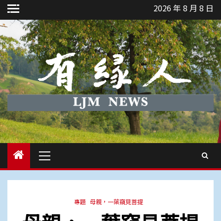
Skip
2026 年 8 月 8 日
to
content
Primary
Menu
專題
母親，一葉窺見菩提