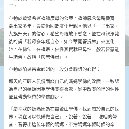
子。
心動於黃檗希運禪師度母的公案。禪師感念母親養育，
雖出家多年，最終仍回鄉度化母親。他以「一子出家，
九族升天」的信心，希望母親放下懸念，並在母親溺斃
後吟誦「我母多年迷自心，如今華開菩提林」來度化
她。在佛法，在禪宗，佛性其實就是母性，般若智慧能
生諸佛，故稱「般若佛母」。
心動於讀過呂雪師姐的一段分會聯誼的心得：
那天的年輕人侃侃而談自己的媽媽學佛的改變，一致認
為自己的媽媽因為學佛變得柔軟、從中改變凶悍的個性
並且帶動爸爸的學佛腳步。
「慶幸我的媽媽因為在靈鷲山學佛，找到屬於自己的世
界，現在可以快樂做自己」，說著、說著……哽咽的聲
音，看得出這位年輕的媽媽，不捨媽媽年輕時候的辛