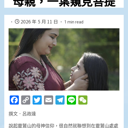
母親，一葉窺見菩提
2026 年 5 月 11 日
1 min read
Facebook
Copy
Twitter
Email
Telegram
Line
WeChat
Link
撰文．呂政達
說起靈鷲山的母神信仰，很自然就聯想到在靈鷲山處處