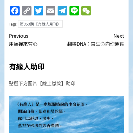
Facebook
Copy
Twitter
Email
Telegram
Line
WeChat
Link
第353期《有緣人月刊》
Tags:
Post
Previous
Next
navigation
用坐禪來管心
翻轉DNA：當生命向你邀舞
有緣人助印
點選下方圖片【線上繳款】助印