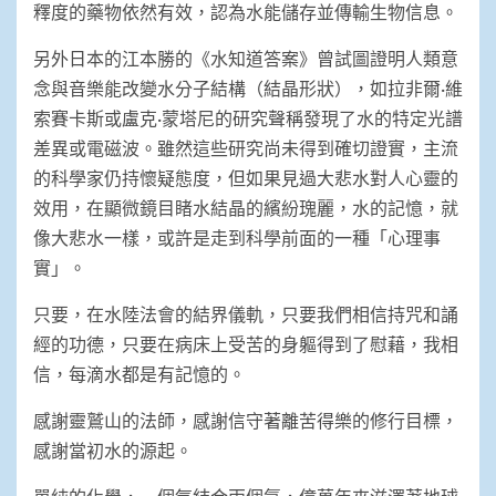
釋度的藥物依然有效，認為水能儲存並傳輸生物信息。
另外日本的江本勝的《水知道答案》曾試圖證明人類意
念與音樂能改變水分子結構（結晶形狀），如拉非爾·維
索賽卡斯或盧克·蒙塔尼的研究聲稱發現了水的特定光譜
差異或電磁波。雖然這些研究尚未得到確切證實，主流
的科學家仍持懷疑態度，但如果見過大悲水對人心靈的
效用，在顯微鏡目睹水結晶的繽紛瑰麗，水的記憶，就
像大悲水一樣，或許是走到科學前面的一種「心理事
實」。
只要，在水陸法會的結界儀軌，只要我們相信持咒和誦
經的功德，只要在病床上受苦的身軀得到了慰藉，我相
信，每滴水都是有記憶的。
感謝靈鷲山的法師，感謝信守著離苦得樂的修行目標，
感謝當初水的源起。