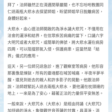
拜了，法師雖然正在清邁閉華嚴關，也不忘吩咐教團同
仁送兩瓶大悲水去探望師姐，盼望師姐早日脫離病苦，
身體好起來。
大悲水，由心道法師開啟的為淨水誦大悲咒，不僅用在
法會的灑淨和結界，在信眾疾苦病痛的當下，口誦六字
大明咒或者大悲咒，或簡單的佛號，將大悲水灑在病房
四周，可以阻擋邪氣入侵，保護病患，這當然是「結
界」儀式的應用。
這天，另一位師兄送急診，進了觀察室等病房，他形容
那裏像是煉獄，所有的靈魂都在喊苦喊痛 ，半夜半夢半
醒，還見到逝去的親人和許多影子的晃動。他跟法師
說，法師趕緊託人送去兩瓶大悲水 ，要他灑在枕頭邊的
地上，一來是為了安心，藉著正法的力量保平安無恙。
一般來說，大悲咒水（大悲水）是經由持誦《大悲咒》
加持過的淨水，象徵觀世音菩薩的甘露，具清淨、消