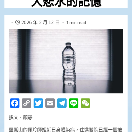
大悲水的記憶
2026 年 2 月 13 日
1 min read
Facebook
Copy
Twitter
Email
Telegram
Line
WeChat
Link
撰文．顏靜
靈鷲山的佩玲師姐近日身體染病，住進醫院已經一個禮