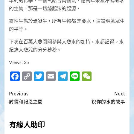
單純的化學，一個氧結合兩個氫，億萬年來滋澤著地球
的生物，那是一切緣起法的起源，
靈性生態於焉誕生，所有生物都 需要水，這證明著眾生
的平等。
下次在百萬大悲閉關參與大悲水的加持，水都記得。水
紀錄大悲咒的分分秒秒。
Views: 35
Facebook
Copy
Twitter
Email
Telegram
Line
WeChat
Link
Post
Previous
Next
navigation
討債和報恩之間
說你的水的故事
有緣人助印