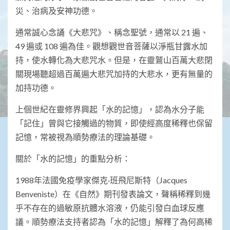
災、治病及安神功德。
通常誠心念誦《大悲咒》、稱念聖號，通常以 21 遍、
49 遍或 108 遍為佳。觀想觀世音菩薩以淨瓶甘露水加
持，使水轉化為大悲咒水。但是，在靈鷲山百萬大悲閉
關現場聽超過百萬遍大悲咒加持的大悲水，更有無量的
加持功德。
上個世紀在靈修界興起「水的記憶」，認為水分子能
「記住」曾與它接觸過的物質，即使經高度稀釋也保留
記憶，常被視為順勢療法的理論基礎。
關於「水的記憶」的重點分析：
1988年法國免疫學家傑克·班飛尼斯特（Jacques
Benveniste）在《自然》期刊發表論文，聲稱稀釋到幾
乎不存在的過敏原抗體水溶液，仍能引發白血球反應
議。順勢療法支持者認為「水的記憶」解釋了為何高稀