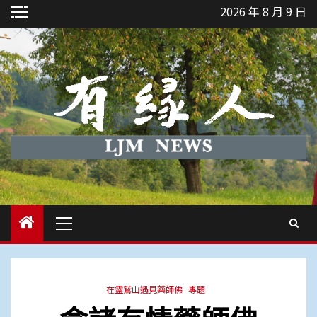
Skip
2026 年 8 月 9 日
to
content
Primary
Menu
在靈鷲山遇見藥師佛
專題