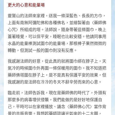
更大的心意和能量場
靈鷲山的法師來家裡，送我一條深藍色、長長的方巾，
上面有南無阿彌陀佛和各種佛名，並繪製著由〈藥師佛
心咒〉所組成的塔。法師說，隨身帶著這條圍巾，晚上
蓋著睡覺，可以保平安，睡眠也比較安穩。他請同事用
水晶的能量棒測試圍巾的能量場，那根棒子果然微微的
轉動，但測試一般的圍巾則沒有反應。
我感謝法師的好意，從此真的就將圍巾綁在脖子上，天
氣冷的時候圍巾外再圍一條保暖用的圍巾。我不知道把
藥師佛塔圍在脖子上，是不是真有保護平安的效果，但
我感謝的是法師在冷冷的冬天不辭辛勞而來的心意。
臨走前，法師告訴我，現在是藥師佛的時代了，外頭有
那麼多的病毒埋伏侵襲，我們能做的是好好地保護自
己，平時可以在家裡播放、誦念〈藥師佛心咒〉當作背
景的共振音樂。我想起藥師琉璃光如來的十二大願，