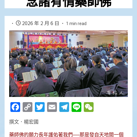
念諸有情藥師佛
2026 年 2 月 6 日
1 min read
Facebook
Copy
Twitter
Email
Telegram
Line
WeChat
Link
撰文．楊宏國
藥師佛的願力長年護佑著我們──那是發自天地間一個