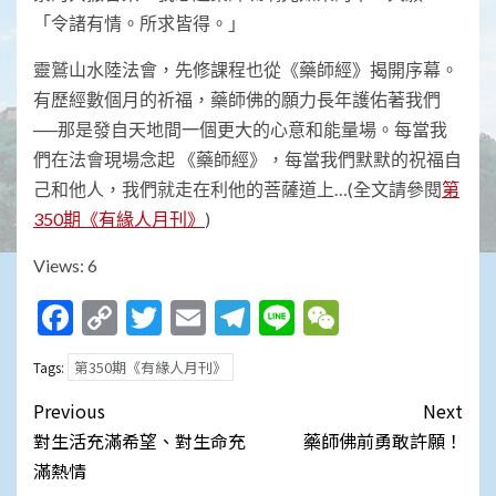
「令諸有情。所求皆得。」
靈鷲山水陸法會，先修課程也從《藥師經》揭開序幕。
有歷經數個月的祈福，藥師佛的願力長年護佑著我們
──那是發自天地間一個更大的心意和能量場。每當我
們在法會現場念起 《藥師經》，每當我們默默的祝福自
己和他人，我們就走在利他的菩薩道上…(全文請參閱
第
350期《有緣人月刊》
)
Views: 6
Facebook
Copy
Twitter
Email
Telegram
Line
WeChat
Link
第350期《有緣人月刊》
Tags:
Post
Previous
Next
navigation
對生活充滿希望、對生命充
藥師佛前勇敢許願！
滿熱情