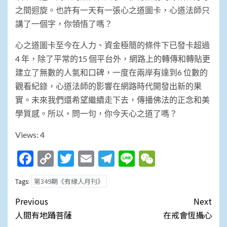
之間迴旋。也許有一天有一張心之道圖卡，心道法師只
講了一個字，你領悟了嗎？
心之道圖卡至今在人力、資金極簡的條件下已發卡超過
4 年，除了平常的15 個平台外，網路上的轉傳和轉貼更
建立了無數的人氣和口碑，一度在兩岸有達到6 位數的
觀看紀錄，心道法師的影響在網路時代開發出新的果
實。未來我們還希望繼續走下去，傳播佛法的正念和美
學質感。所以，問一句，你今天心之道了嗎？
Views: 4
Facebook
Copy
Twitter
Email
Telegram
Line
WeChat
Link
第349期《有緣人月刊》
Tags:
Post
Previous
Next
navigation
人間有地踊菩薩
在戒會恆攝心