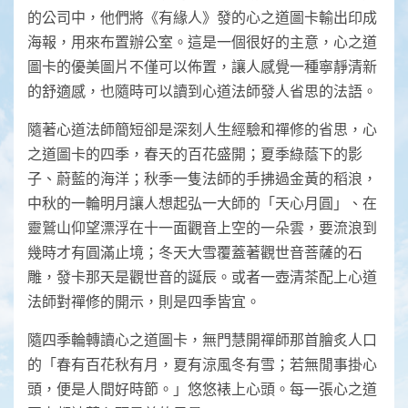
的公司中，他們將《有緣人》發的心之道圖卡輸出印成
海報，用來布置辦公室。這是一個很好的主意，心之道
圖卡的優美圖片不僅可以佈置，讓人感覺一種寧靜清新
的舒適感，也隨時可以讀到心道法師發人省思的法語。
隨著心道法師簡短卻是深刻人生經驗和禪修的省思，心
之道圖卡的四季，春天的百花盛開；夏季綠蔭下的影
子、蔚藍的海洋；秋季一隻法師的手拂過金黃的稻浪，
中秋的一輪明月讓人想起弘一大師的「天心月圓」、在
靈鷲山仰望漂浮在十一面觀音上空的一朵雲，要流浪到
幾時才有圓滿止境；冬天大雪覆蓋著觀世音菩薩的石
雕，發卡那天是觀世音的誕辰。或者一壺清茶配上心道
法師對禪修的開示，則是四季皆宜。
隨四季輪轉讀心之道圖卡，無門慧開禪師那首膾炙人口
的「春有百花秋有月，夏有涼風冬有雪；若無閒事掛心
頭，便是人間好時節。」悠悠裱上心頭。每一張心之道