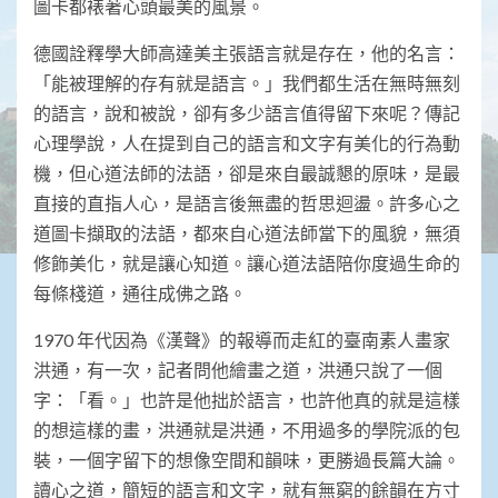
圖卡都裱著心頭最美的風景。
德國詮釋學大師高達美主張語言就是存在，他的名言：
「能被理解的存有就是語言。」我們都生活在無時無刻
的語言，說和被說，卻有多少語言值得留下來呢？傳記
心理學說，人在提到自己的語言和文字有美化的行為動
機，但心道法師的法語，卻是來自最誠懇的原味，是最
直接的直指人心，是語言後無盡的哲思迴盪。許多心之
道圖卡擷取的法語，都來自心道法師當下的風貌，無須
修飾美化，就是讓心知道。讓心道法語陪你度過生命的
每條棧道，通往成佛之路。
1970 年代因為《漢聲》的報導而走紅的臺南素人畫家
洪通，有一次，記者問他繪畫之道，洪通只說了一個
字：「看。」也許是他拙於語言，也許他真的就是這樣
的想這樣的畫，洪通就是洪通，不用過多的學院派的包
裝，一個字留下的想像空間和韻味，更勝過長篇大論。
讀心之道，簡短的語言和文字，就有無窮的餘韻在方寸