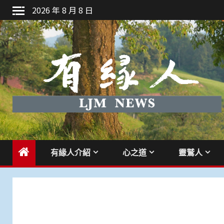
Skip
2026 年 8 月 8 日
to
content
有緣人介紹
心之道
靈鷲人