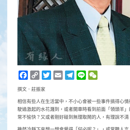
Facebook
Copy
Twitter
Email
Telegram
Line
WeCha
Link
撰文．莊振家
相信有些人在生活當中，不小心會被一些事件搞得心情
駛過激起的水花濺到，或者開車時看到前面「領頭羊」
常不愉快？又或者剛好碰到無理取鬧的人，有理說不清
雖然冷靜下來想一想會覺得「何必呢？」，或常聽人言