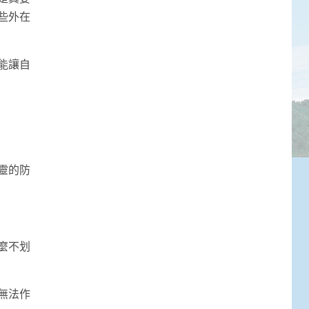
些外在
能讓自
靈的防
麼不划
無法作