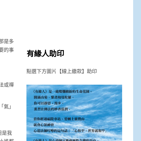
那是多
要的事
有緣人助印
點選下方圖片【線上繳款】助印
法或禪
「氣」
但是我