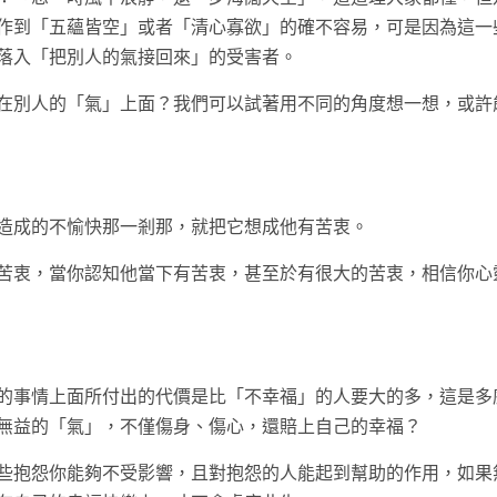
作到「五蘊皆空」或者「清心寡欲」的確不容易，可是因為這一
落入「把別人的氣接回來」的受害者。
在別人的「氣」上面？我們可以試著用不同的角度想一想，或許
造成的不愉快那一剎那，就把它想成他有苦衷。
苦衷，當你認知他當下有苦衷，甚至於有很大的苦衷，相信你心
的事情上面所付出的代價是比「不幸福」的人要大的多，這是多
無益的「氣」，不僅傷身、傷心，還賠上自己的幸福？
些抱怨你能夠不受影響，且對抱怨的人能起到幫助的作用，如果