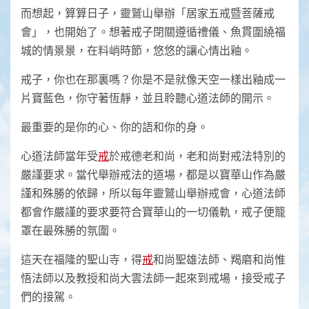
而想起，算算日子，靈鷲山舉辦「居家五戒暨菩薩戒
會」，也開始了。想著戒子閉關遵循禮儀、魚貫圍繞福
城的情景景，在料峭時節，悠悠的讓心情出釉。
戒子，你也在那裏嗎？你是不是就像天空一樣出釉成一
片寶藍色，你守著恆靜，並且聆聽心道法師的開示。
最重要的是你的心、你的語和你的身。
心道法師當年受
戒
於戒德老和尚，老和尚對戒法特別的
嚴謹要求。當代舉辦戒法的道場，都是以寶華山作為嚴
謹和殊勝的依歸，所以每年靈鷲山舉辦戒會，心道法師
都會作嚴謹的要求要符合寶華山的一切儀軌，戒子便籠
罩在最殊勝的氛圍。
這天在福隆的聖山寺，得
戒
和尚聖雄法師、羯磨和尚惟
悟法師以及教授和尚大雲法師一起來到戒場，接受戒子
們的接駕。