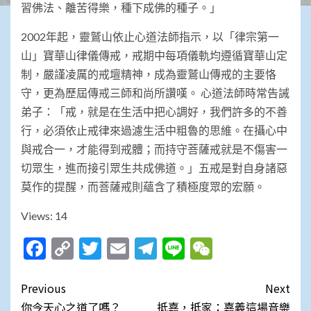
習佛法、離苦得樂，種下成佛的種子。」
2002年起，靈鷲山依止心道法師指示，以「律宗第一
山」寶華山律儀傳戒，戒期中每項儀軌均遵循寶華山定
制，嚴謹凌厲的戒壇精神，成為靈鷲山傳戒的主要恪
守，更為歷屆傳戒三師和尚所讚嘆。 心道法師時常告誡
弟子：「戒，就是在生活中把心調好，我們許多的不善
行，必須依止戒律來過濾生活中粗魯的思維。在攝心中
與戒合一，才能得到戒體；而持守菩薩戒就是不傷害一
切眾生，進而接引眾生共成佛道。」五戒是對自身諸惡
莫作的提醒，而菩薩戒則蘊含了積極度眾的宏願。
Views: 14
Facebook
Copy
Twitter
Email
Telegram
Line
WeChat
Link
Post
Previous
Next
你今天心之道了嗎？
抵嘉，抵家：嘉義這場音樂