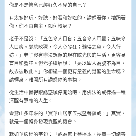
你是不是懷念已經好久不見的自己？
有太多好玩、好聽、好看和好吃的，誘惑著你，糟蹋著
你，你不由自主，如何轉身？
老子不是說：「五色令人目盲；五音令人耳聾；五味令
人口爽。馳騁畋獵，令人心發狂；難得之貨，令人行
妨。」老子沒有辦法想像的現在眩光般的生活，更容易
盲目和發狂。但老子繼續說：「是以聖人為腹不為目，
故去彼取此。」你想過一個更有意義的覺醒的生命嗎？
請轉身，離開所有誘惑你的事物。
從生活中懂得跟誘惑喊停開始吧，用佛法的戒律過一種
清醒有意義的人生。
靈鷲山多年來的「寶華山居家五戒暨菩薩戒，」其實，
就是一個轉身發現覺醒的機會。
就如華嚴經的字句：「戒為無上菩提本，長養一切諸善