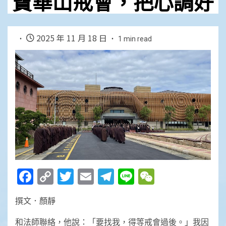
寶華山戒會，把心調好
2025 年 11 月 18 日
1 min read
Facebook
Copy
Twitter
Email
Telegram
Line
WeChat
Link
撰文．顏靜
和法師聯絡，他說：「要找我，得等戒會過後。」我因