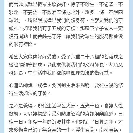
而菩薩戒就是把眾生照顧好，除了不殺生、不偷盗、不
邪淫、不妄語、不飲酒五條戒之外，還多一條「不說四
眾過」，所以說戒律是我們的護身符，也就是我們的守
護神，如果我們有了五戒的守護，那麼下輩子做人一定
沒有問題！而菩薩戒守好，讓我們對眾生的服務都會做
的很有禮節。
希望大家能夠好好受戒，受了六重二十八輕的菩薩戒之
後也能夠守好戒，以此來供養我們的父母師長、孝順父
母師長，在生活中我們都能夠如理如法的做好戒。
心道法師說，戒律，要回到生活來規範，要在往後的修
行生活如法的守著。
是不是覺得，現代生活聲色犬馬、五光十色，會讓人性
放縱，可以讓物慾享受和隨波逐流的資訊娛樂麻醉，日
復一日，年復一年的沉浸其中。也許到了日暮之年，才
來後悔自己過了無意義的一生，浮生若夢，南柯黃梁，